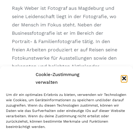
Rayk Weber ist Fotograf aus Magdeburg und
seine Leidenschaft liegt in der Fotografie, wo
der Mensch im Fokus steht. Neben der
Businessfotografie ist er im Bereich der
Portrait- & Familienfotografie tätig. In den
freien Arbeiten produziert er auf Reisen seine
Fotokunstwerke für Ausstellungen sowie den
bekannten und beliebten Aktkalender
Cookie-Zustimmung
„Hautfreundli.ch“.
verwalten
Um dir ein optimales Erlebnis zu bieten, verwenden wir Technologien
wie Cookies, um Geräteinformationen zu speichern und/oder darauf
IMPRESSUM
zuzugreifen. Wenn du diesen Technologien zustimmst, können wir
Daten wie das Surfverhalten oder eindeutige IDs auf dieser Website
DATENSCHUTZERKLÄRUNG
verarbeiten. Wenn du deine Zustimmung nicht erteilst oder
zurückziehst, können bestimmte Merkmale und Funktionen
beeinträchtigt werden.
COOKIE-RICHTLINIE (EU)